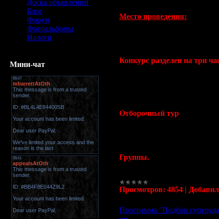
Доска объявлений
Блог
Место проведения:
Форум
Фотоальбомы
магмары - Посёлок Чернаг
Налоги
люди - Поселение Клесва
Конкурс разделен на три час
Мини-чат
1 Отборочный тур
2 Рыцарская часть
3 Интеллектуальная часть.
Отборочный тур
в свою очер
Ведущий задаст по очереди
т
Первые
8 игроков
,правильн
Группы.
Первые
8 игроков
,правильн
Просмотров:
4854
|
Добавил
Программа "Подбор суперуд