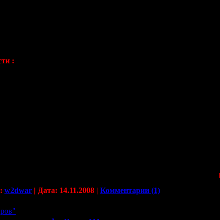
ти :
едь, тоже будет состоять
из трёх частей
:
ри вопроса
.
о ответившие на первый отборочный вопрос станут участникам
о ответившие на второй отборочный вопрос станут участниками
:
w2dwar
|
Дата:
14.11.2008
|
Комментарии (1)
аров"