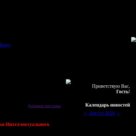
Вход
Приветствую Вас,
Гость
!
Календарь новостей
[
Добавить материал
]
«
Август 2026
»
Пн
Вт
Ср
Чт
Пт
Сб
Вс
ко-Интеллектуального
1
2
3
4
5
6
7
8
9
3 уровня.