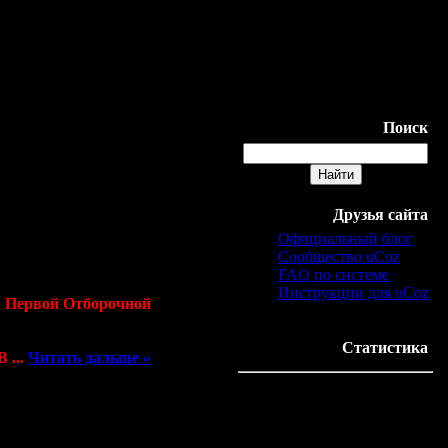
10
11
12
13
14
15
16
17
18
19
20
21
22
23
24
25
26
27
28
29
30
31
Поиск
Друзья сайта
Официальный блог
Сообщество uCoz
FAQ по системе
Инструкции для uCoz
и
Первой Отборочной
Статистика
В
...
Читать дальше »
Онлайн всего:
1
Гостей:
1
Пользователей:
0