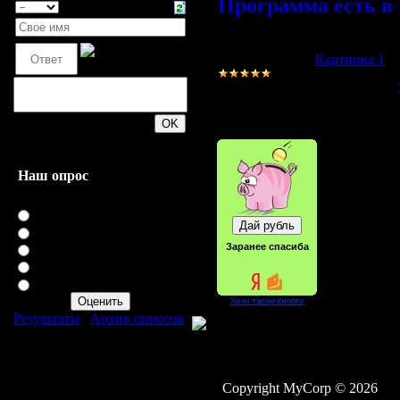
Программа есть в 
Прикрепления:
Картинка 1
Просмотров:
1722
|
Добавил:
200
Наш опрос
Оцените мой сайт
Отлично
Хорошо
Заранее спасиба
Неплохо
Плохо
Ужасно
Результаты
|
Архив опросов
Всего ответов:
40
Copyright MyCorp © 2026