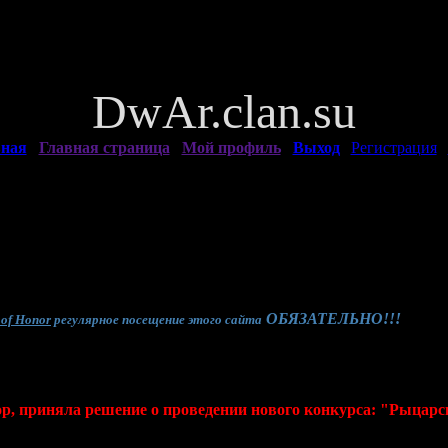
DwAr.clan.su
вная
|
Главная страница
|
Мой профиль
|
Выход
|
Регистрация
|
ОБЯЗАТЕЛЬНО
!!!
 of Honor
регулярное посещение этого сайта
, приняла решение о проведении нового конкурса: "Рыцарс
 ноября в 19:00
одновременно на обоих материках
для игроков 