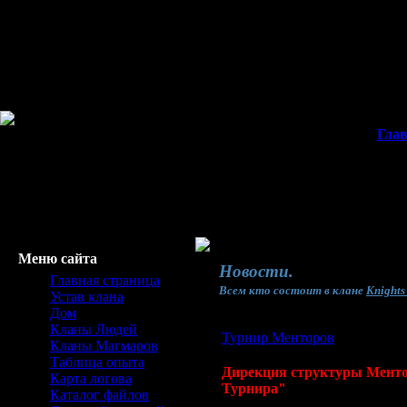
Гла
Меню сайта
Новости.
Главная страница
Всем кто состоит в клане
Knights
Устав клана
Дом
Кланы Людей
Турнир Менторов
Кланы Магмаров
Таблица опыта
Дирекция структуры Ментор
Карта логова
Турнира"
Каталог файлов
Турнир будет проводиться
14