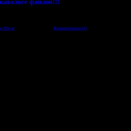
каталоге файлов!!!
w2dwar
|
Дата:
14.11.2008
|
Комментарии (1)